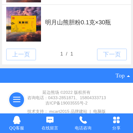
明月山熊胆粉0.1克×30瓶
Top
延边熊场
©
2022 版权所有
咨询电话：0433-2851871、15804333713
吉ICP备19003555号-2
技术支持：
mcart2015 品牌建站
|
电脑版
QQ客服
在线留言
电话咨询
分享